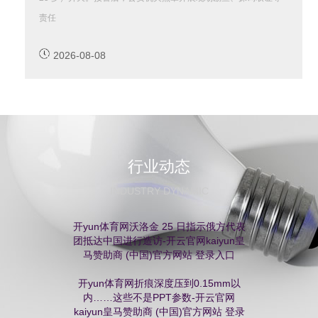
责任
2026-08-08
行业动态
INDUSTRY DYNAMIC
开yun体育网沃洛金 25 日指示俄方代表
团抵达中国进行造访-开云官网kaiyun皇
马赞助商 (中国)官方网站 登录入口
开yun体育网折痕深度压到0.15mm以
内……这些不是PPT参数-开云官网
kaiyun皇马赞助商 (中国)官方网站 登录