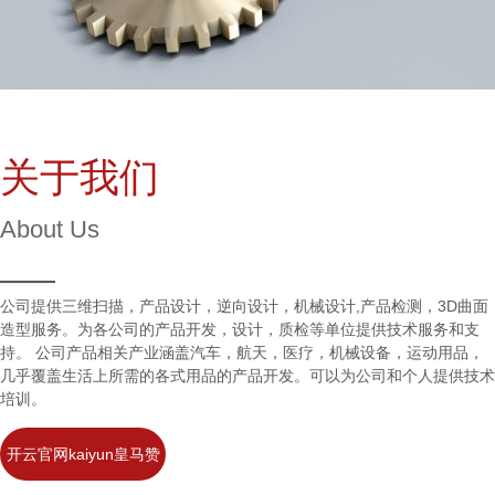
关于我们
About Us
公司提供三维扫描，产品设计，逆向设计，机械设计,产品检测，3D曲面
造型服务。为各公司的产品开发，设计，质检等单位提供技术服务和支
持。 公司产品相关产业涵盖汽车，航天，医疗，机械设备，运动用品，
几乎覆盖生活上所需的各式用品的产品开发。可以为公司和个人提供技术
培训。
开云官网kaiyun皇马赞